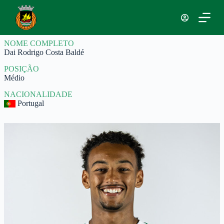
P
u
l
a
NOME COMPLETO
r
Dai Rodrigo Costa Baldé
p
a
POSIÇÃO
r
Médio
a
o
NACIONALIDADE
c
Portugal
o
n
t
e
ú
d
o