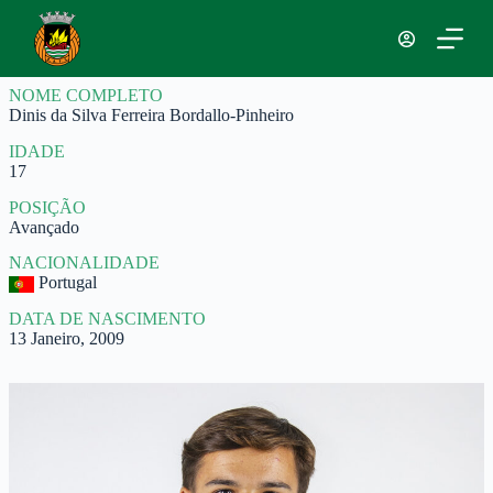
P
u
l
a
NOME COMPLETO
r
Dinis da Silva Ferreira Bordallo-Pinheiro
p
a
IDADE
r
17
a
o
POSIÇÃO
c
Avançado
o
n
NACIONALIDADE
t
Portugal
e
ú
DATA DE NASCIMENTO
d
13 Janeiro, 2009
o