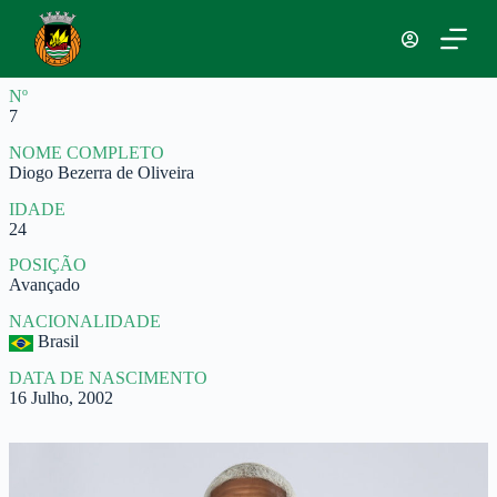
P
u
l
a
Nº
r
7
p
a
NOME COMPLETO
r
Diogo Bezerra de Oliveira
a
o
IDADE
c
24
o
n
POSIÇÃO
t
Avançado
e
ú
NACIONALIDADE
d
Brasil
o
DATA DE NASCIMENTO
16 Julho, 2002