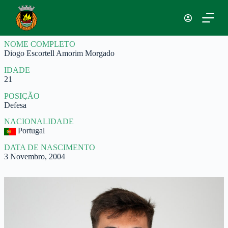
P
u
l
a
NOME COMPLETO
r
Diogo Escortell Amorim Morgado
p
a
IDADE
r
21
a
o
POSIÇÃO
c
Defesa
o
n
NACIONALIDADE
t
Portugal
e
ú
DATA DE NASCIMENTO
d
3 Novembro, 2004
o