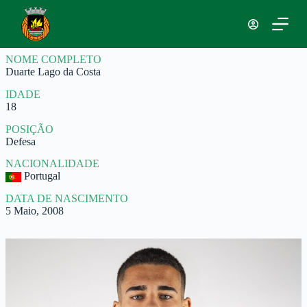
P
u
l
a
NOME COMPLETO
r
Duarte Lago da Costa
p
a
IDADE
r
18
a
o
POSIÇÃO
c
Defesa
o
n
NACIONALIDADE
t
Portugal
e
ú
DATA DE NASCIMENTO
d
5 Maio, 2008
o