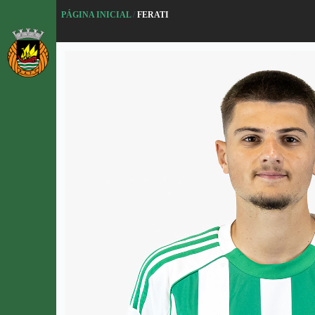
P
PÁGINA INICIAL
/
FERATI
u
l
a
r
p
a
r
a
o
c
o
n
t
e
ú
d
o