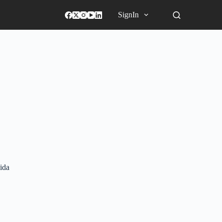
SignIn
ida