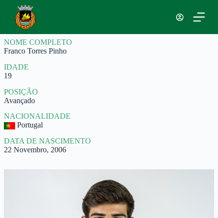
P
u
l
a
NOME COMPLETO
r
Franco Torres Pinho
p
a
IDADE
r
19
a
o
POSIÇÃO
c
Avançado
o
n
NACIONALIDADE
t
Portugal
e
ú
DATA DE NASCIMENTO
d
22 Novembro, 2006
o