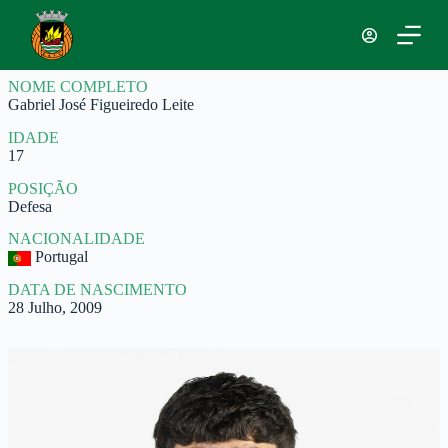
P
u
l
a
NOME COMPLETO
r
Gabriel José Figueiredo Leite
p
a
IDADE
r
17
a
o
POSIÇÃO
c
Defesa
o
n
NACIONALIDADE
t
Portugal
e
ú
DATA DE NASCIMENTO
d
28 Julho, 2009
o