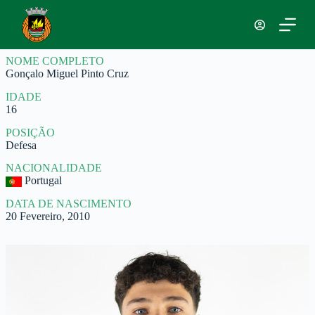
P
u
l
a
NOME COMPLETO
r
Gonçalo Miguel Pinto Cruz
p
a
IDADE
r
16
a
o
POSIÇÃO
c
Defesa
o
n
NACIONALIDADE
t
Portugal
e
ú
DATA DE NASCIMENTO
d
20 Fevereiro, 2010
o