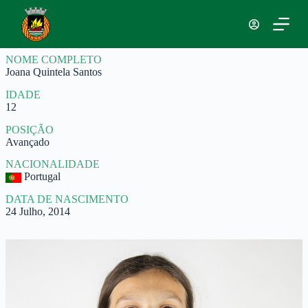
P
u
l
a
NOME COMPLETO
r
Joana Quintela Santos
p
a
IDADE
r
12
a
o
POSIÇÃO
c
Avançado
o
n
NACIONALIDADE
t
Portugal
e
ú
DATA DE NASCIMENTO
d
24 Julho, 2014
o