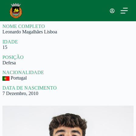
P
u
l
a
NOME COMPLETO
r
Leonardo Magalhães Lisboa
p
a
IDADE
r
15
a
o
POSIÇÃO
c
Defesa
o
n
NACIONALIDADE
t
Portugal
e
ú
DATA DE NASCIMENTO
d
7 Dezembro, 2010
o