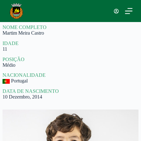
P
u
l
a
NOME COMPLETO
r
Martim Meira Castro
p
a
IDADE
r
11
a
o
POSIÇÃO
c
Médio
o
n
NACIONALIDADE
t
Portugal
e
ú
DATA DE NASCIMENTO
d
10 Dezembro, 2014
o