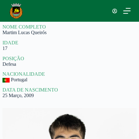
P
u
l
a
NOME COMPLETO
r
Martim Lucas Queirós
p
a
IDADE
r
17
a
o
POSIÇÃO
c
Defesa
o
n
NACIONALIDADE
t
Portugal
e
ú
DATA DE NASCIMENTO
d
25 Março, 2009
o