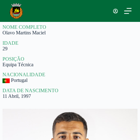
P
u
l
a
NOME COMPLETO
r
Olavo Martins Maciel
p
a
IDADE
r
29
a
o
POSIÇÃO
c
Equipa Técnica
o
n
NACIONALIDADE
t
Portugal
e
ú
DATA DE NASCIMENTO
d
11 Abril, 1997
o