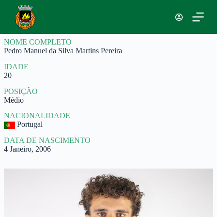
P
u
l
a
NOME COMPLETO
r
Pedro Manuel da Silva Martins Pereira
p
a
IDADE
r
20
a
o
POSIÇÃO
c
Médio
o
n
NACIONALIDADE
t
Portugal
e
ú
DATA DE NASCIMENTO
d
4 Janeiro, 2006
o