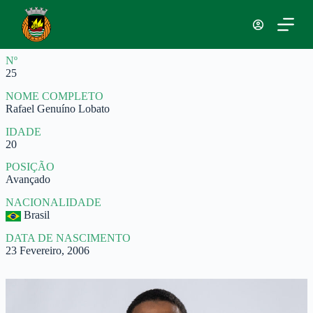
P
u
l
a
Nº
r
25
p
a
NOME COMPLETO
r
Rafael Genuíno Lobato
a
o
IDADE
c
20
o
n
POSIÇÃO
t
Avançado
e
ú
NACIONALIDADE
d
Brasil
o
DATA DE NASCIMENTO
23 Fevereiro, 2006