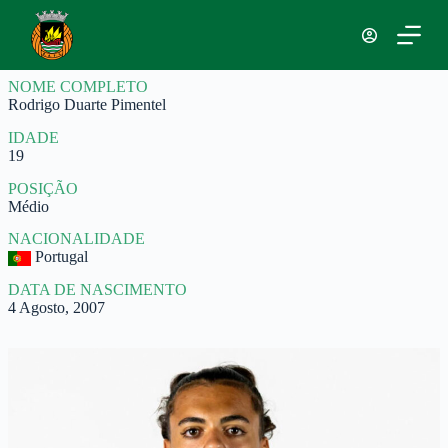
P
u
l
a
NOME COMPLETO
r
Rodrigo Duarte Pimentel
p
a
IDADE
r
19
a
o
POSIÇÃO
c
Médio
o
n
NACIONALIDADE
t
Portugal
e
ú
DATA DE NASCIMENTO
d
4 Agosto, 2007
o