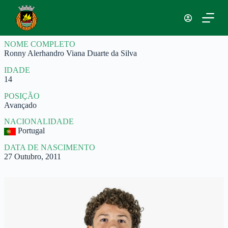
P
u
l
a
NOME COMPLETO
r
Ronny Alerhandro Viana Duarte da Silva
p
a
IDADE
r
14
a
o
POSIÇÃO
c
Avançado
o
n
NACIONALIDADE
t
Portugal
e
ú
DATA DE NASCIMENTO
d
27 Outubro, 2011
o