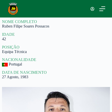
P
u
l
a
NOME COMPLETO
r
Ruben Filipe Soares Possacos
p
a
IDADE
r
42
a
o
POSIÇÃO
c
Equipa Técnica
o
n
NACIONALIDADE
t
Portugal
e
ú
DATA DE NASCIMENTO
d
27 Agosto, 1983
o