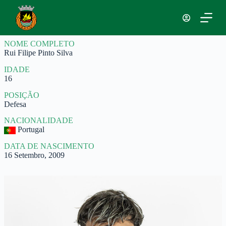
P
u
l
a
NOME COMPLETO
r
Rui Filipe Pinto Silva
p
a
IDADE
r
16
a
o
POSIÇÃO
c
Defesa
o
n
NACIONALIDADE
t
Portugal
e
ú
DATA DE NASCIMENTO
d
16 Setembro, 2009
o