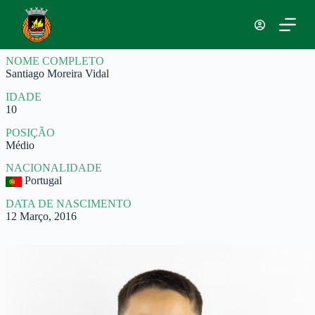
P
u
l
a
NOME COMPLETO
r
Santiago Moreira Vidal
p
a
IDADE
r
10
a
o
POSIÇÃO
c
Médio
o
n
NACIONALIDADE
t
Portugal
e
ú
DATA DE NASCIMENTO
d
12 Março, 2016
o