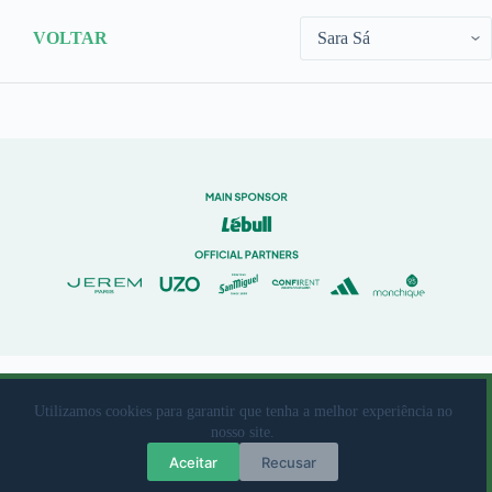
VOLTAR
© 2023 Rio Ave Futebol Clube Desenvolvido por
brandit
Utilizamos cookies para garantir que tenha a melhor experiência no
nosso site.
Livro de Reclamações
|
Termos de Utilização
|
Política de
Aceitar
Recusar
Privacidade e protecção de dados