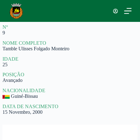
P
u
l
a
Nº
r
9
p
a
NOME COMPLETO
r
Tamble Ulisses Folgado Monteiro
a
o
IDADE
c
25
o
n
POSIÇÃO
t
Avançado
e
ú
NACIONALIDADE
d
Guiné-Bissau
o
DATA DE NASCIMENTO
15 Novembro, 2000