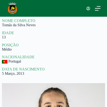
P
u
l
a
NOME COMPLETO
r
Tomás da Silva Neves
p
a
IDADE
r
13
a
o
POSIÇÃO
c
Médio
o
n
NACIONALIDADE
t
Portugal
e
ú
DATA DE NASCIMENTO
d
5 Março, 2013
o