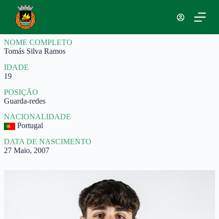
P
u
l
a
NOME COMPLETO
r
Tomás Silva Ramos
p
a
IDADE
r
19
a
o
POSIÇÃO
c
Guarda-redes
o
n
NACIONALIDADE
t
Portugal
e
ú
DATA DE NASCIMENTO
d
27 Maio, 2007
o