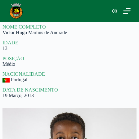
P
u
l
a
NOME COMPLETO
r
Victor Hugo Martins de Andrade
p
a
IDADE
r
13
a
o
POSIÇÃO
c
Médio
o
n
NACIONALIDADE
t
Portugal
e
ú
DATA DE NASCIMENTO
d
19 Março, 2013
o