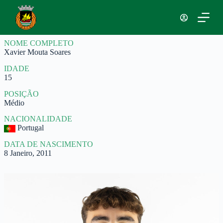
P
u
l
a
NOME COMPLETO
r
Xavier Mouta Soares
p
a
IDADE
r
15
a
o
POSIÇÃO
c
Médio
o
n
NACIONALIDADE
t
Portugal
e
ú
DATA DE NASCIMENTO
d
8 Janeiro, 2011
o