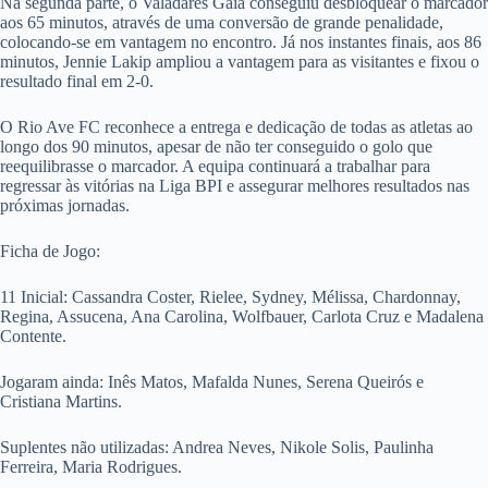
Na segunda parte, o Valadares Gaia conseguiu desbloquear o marcador
aos 65 minutos, através de uma conversão de grande penalidade,
colocando-se em vantagem no encontro. Já nos instantes finais, aos 86
minutos, Jennie Lakip ampliou a vantagem para as visitantes e fixou o
resultado final em 2-0.
O Rio Ave FC reconhece a entrega e dedicação de todas as atletas ao
longo dos 90 minutos, apesar de não ter conseguido o golo que
reequilibrasse o marcador. A equipa continuará a trabalhar para
regressar às vitórias na Liga BPI e assegurar melhores resultados nas
próximas jornadas.
Ficha de Jogo:
11 Inicial: Cassandra Coster, Rielee, Sydney, Mélissa, Chardonnay,
Regina, Assucena, Ana Carolina, Wolfbauer, Carlota Cruz e Madalena
Contente.
Jogaram ainda: Inês Matos, Mafalda Nunes, Serena Queirós e
Cristiana Martins.
Suplentes não utilizadas: Andrea Neves, Nikole Solis, Paulinha
Ferreira, Maria Rodrigues.