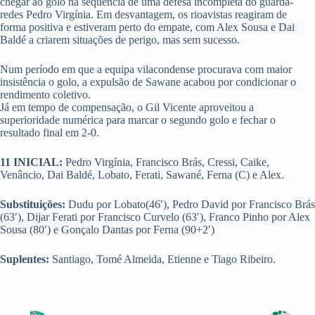
chegar ao golo na sequência de uma defesa incompleta do guarda-
redes Pedro Virgínia. Em desvantagem, os rioavistas reagiram de
forma positiva e estiveram perto do empate, com Alex Sousa e Dai
Baldé a criarem situações de perigo, mas sem sucesso.
Num período em que a equipa vilacondense procurava com maior
insistência o golo, a expulsão de Sawane acabou por condicionar o
rendimento coletivo.
Já em tempo de compensação, o Gil Vicente aproveitou a
superioridade numérica para marcar o segundo golo e fechar o
resultado final em 2-0.
11 INICIAL:
Pedro Virgínia, Francisco Brás, Cressi, Caike,
Venâncio, Dai Baldé, Lobato, Ferati, Sawané, Ferna (C) e Alex.
Substituições:
Dudu por Lobato(46′), Pedro David por Francisco Brás
(63′), Dijar Ferati por Francisco Curvelo (63′), Franco Pinho por Alex
Sousa (80′) e Gonçalo Dantas por Ferna (90+2′)
Suplentes:
Santiago, Tomé Almeida, Etienne e Tiago Ribeiro.