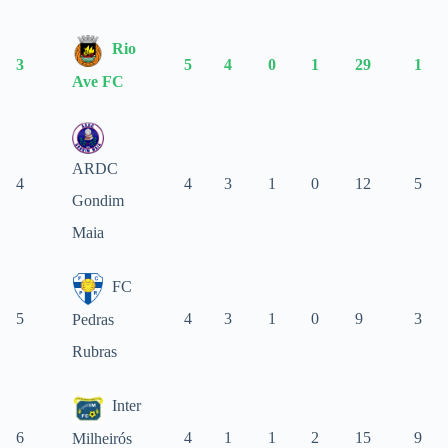
Rio
3
5
4
0
1
29
1
Ave FC
ARDC
4
4
3
1
0
12
5
Gondim
Maia
FC
5
4
3
1
0
9
3
Pedras
Rubras
Inter
6
4
1
1
2
15
9
Milheirós