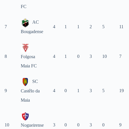
FC
AC
7
4
1
1
2
5
11
Bougadense
8
4
1
0
3
10
7
Folgosa
Maia FC
SC
9
4
0
1
3
5
19
Castêlo da
Maia
10
3
0
0
3
0
9
Nogueirense