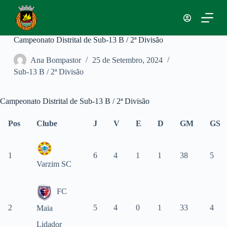
P
u
l
a
Campeonato Distrital de Sub-13 B / 2ª Divisão
r
p
Ana Bompastor
25 de Setembro, 2024
a
Sub-13 B / 2ª Divisão
r
a
o
c
Campeonato Distrital de Sub-13 B / 2ª Divisão
o
n
Pos
Clube
J
V
E
D
GM
GS
t
e
ú
1
6
4
1
1
38
5
d
Varzim SC
o
FC
2
5
4
0
1
33
4
Maia
Lidador