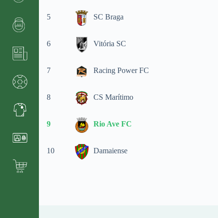
5
SC Braga
6
Vitória SC
7
Racing Power FC
8
CS Marítimo
9
Rio Ave FC
10
Damaiense