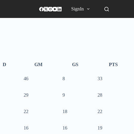
SignIn
D
GM
GS
PTS
46
8
33
29
9
28
22
18
22
16
16
19