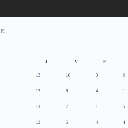
BPI
J
V
E
13
10
3
0
13
8
4
1
13
7
1
5
13
5
4
4