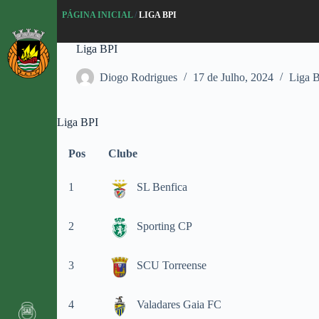
P
PÁGINA INICIAL
/
LIGA BPI
u
l
Liga BPI
a
r
p
Diogo Rodrigues
17 de Julho, 2024
Liga 
a
r
a
Liga BPI
o
c
Pos
Clube
o
n
t
1
SL Benfica
e
ú
d
2
Sporting CP
o
3
SCU Torreense
4
Valadares Gaia FC