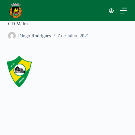
P
u
l
a
CD Mafra
r
p
Diogo Rodrigues
7 de Julho, 2021
a
r
a
o
c
o
n
t
e
ú
d
o