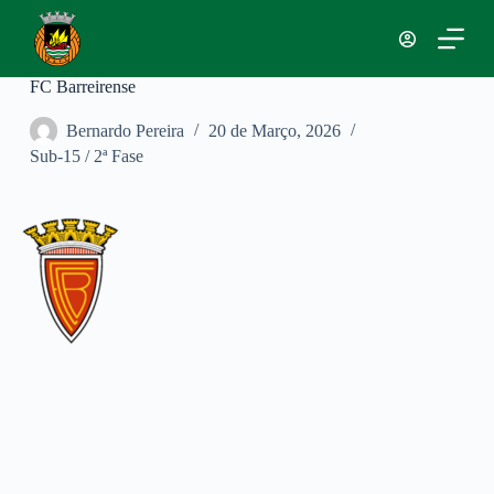
P
u
l
a
FC Barreirense
r
p
Bernardo Pereira
20 de Março, 2026
a
Sub-15 / 2ª Fase
r
a
o
c
o
n
t
e
ú
d
o