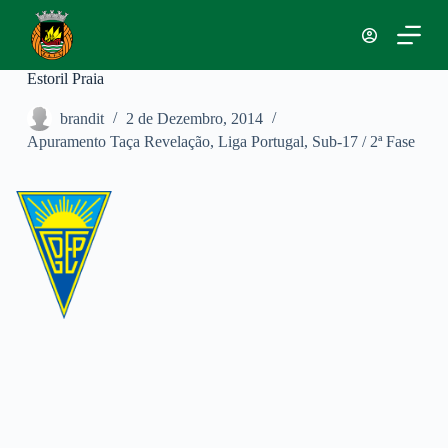
P
u
l
a
Estoril Praia
r
p
brandit
2 de Dezembro, 2014
a
Apuramento Taça Revelação
,
Liga Portugal
,
Sub-17 / 2ª Fase
r
a
o
c
o
n
t
e
ú
d
o