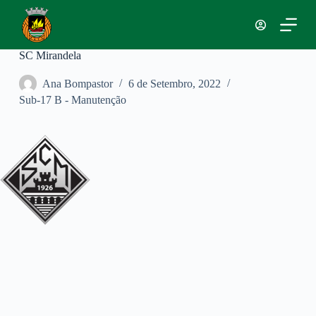
P
u
l
a
SC Mirandela
r
p
Ana Bompastor
6 de Setembro, 2022
a
Sub-17 B - Manutenção
r
a
o
c
o
n
t
e
ú
d
o