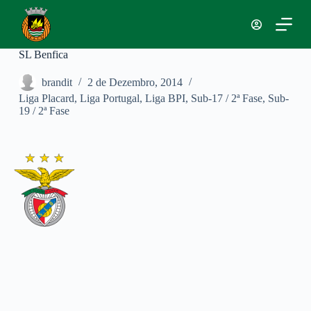
P
u
l
a
SL Benfica
r
p
brandit
2 de Dezembro, 2014
a
Liga Placard
,
Liga Portugal
,
Liga BPI
,
Sub-17 / 2ª Fase
,
Sub-
r
19 / 2ª Fase
a
o
c
o
n
t
e
ú
d
o