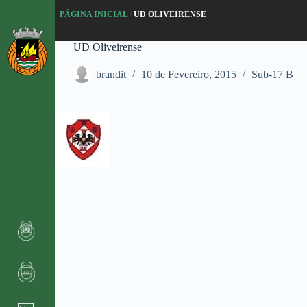
P
PÁGINA INICIAL
/
UD OLIVEIRENSE
u
l
UD Oliveirense
a
r
p
brandit
10 de Fevereiro, 2015
Sub-17 B
a
r
a
o
c
o
n
t
e
ú
d
o