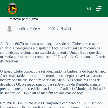
P
u
l
a
Um novo paradigma
r
p
brandit
6 de Abril, 2020
História
a
r
a
o
A década 60/70 marcou a mudança da sede do Clube para o atual
c
edifício. Começámos a disputar a Taça de Portugal assim como as
o
competições nacionais no escalão de juvenis. Uma década que fica
n
marcada por mais uma conquista: a II Divisão do Campeonato Distrital
t
de Reservas.
e
ú
O nosso Clube começou a ser idealizado na barbearia de João Amaro.
d
Anos mais tarde, o local onde reuniam os adeptos rioavistas passou a
o
localizar-se na rua Joaquim Maria de Melo. Nos primeiros anos da
década de 60, o espaço passou para a Avenida da Républica, mais
precisamente para o edifício ao lado do Auditório Municipal. Foi a 13
de Janeiro de 1963 e ali se mantém até aos dias de hoje.
Em 1963/1964, o Rio Ave FC sagrou-se campeão da II Divisão do
Campeonato Distrital de Reservas. Uma equipa que tinha como