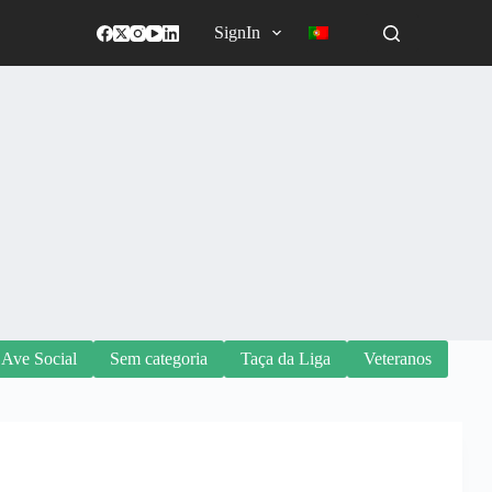
SignIn
 Ave Social
Sem categoria
Taça da Liga
Veteranos