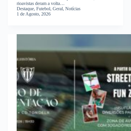
rioavistas deram a volta…
Destaque
,
Futebol
,
Geral
,
Notícias
1 de Agosto, 2026