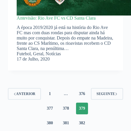
Antevisão: Rio Ave FC vs CD Santa Clara
A época 2019/2020 já está na história do Rio Ave
FC mas com duas rondas para disputar ainda há
muito por conquistar. Depois do empate na Madeira,
frente ao CS Marítimo, os rioavistas recebem o CD
Santa Clara, na penúltima…
Futebol
,
Geral
,
Notícias
17 de Julho, 2020
1
…
376
ANTERIOR
SEGUINTE
377
378
379
380
381
382