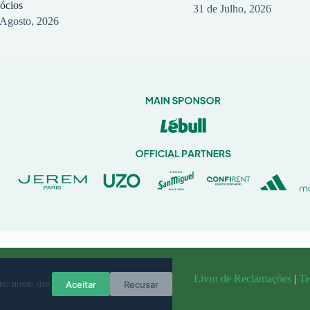
sócios
31 de Julho, 2026
 Agosto, 2026
randit
Livro de Reclamações
|
Te
Aceitar
Recusar
no nosso site.