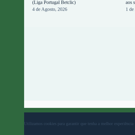
(Liga Portugal Betclic)
aos 
4 de Agosto, 2026
1 de
© 2023 Rio Ave Futebol Clube Desenvolvido por
b
Utilizamos cookies para garantir que tenha a melhor experiência 