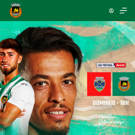
P
u
l
a
r
p
a
r
a
o
c
o
n
t
e
ú
d
o