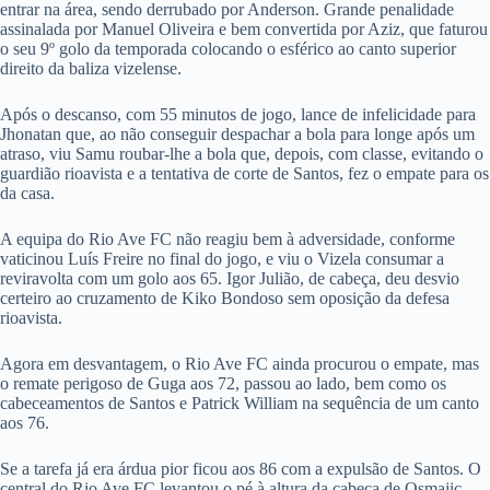
entrar na área, sendo derrubado por Anderson. Grande penalidade
assinalada por Manuel Oliveira e bem convertida por Aziz, que faturou
o seu 9º golo da temporada colocando o esférico ao canto superior
direito da baliza vizelense.
Após o descanso, com 55 minutos de jogo, lance de infelicidade para
Jhonatan que, ao não conseguir despachar a bola para longe após um
atraso, viu Samu roubar-lhe a bola que, depois, com classe, evitando o
guardião rioavista e a tentativa de corte de Santos, fez o empate para os
da casa.
A equipa do Rio Ave FC não reagiu bem à adversidade, conforme
vaticinou Luís Freire no final do jogo, e viu o Vizela consumar a
reviravolta com um golo aos 65. Igor Julião, de cabeça, deu desvio
certeiro ao cruzamento de Kiko Bondoso sem oposição da defesa
rioavista.
Agora em desvantagem, o Rio Ave FC ainda procurou o empate, mas
o remate perigoso de Guga aos 72, passou ao lado, bem como os
cabeceamentos de Santos e Patrick William na sequência de um canto
aos 76.
Se a tarefa já era árdua pior ficou aos 86 com a expulsão de Santos. O
central do Rio Ave FC levantou o pé à altura da cabeça de Osmajic,