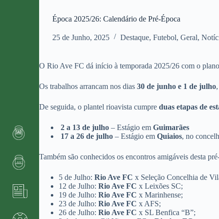
Época 2025/26: Calendário de Pré-Época
25 de Junho, 2025
Destaque
,
Futebol
,
Geral
,
Notíc
O Rio Ave FC dá início à temporada 2025/26 com o plano d
Os trabalhos arrancam nos dias
30 de junho e 1 de julho
De seguida, o plantel rioavista cumpre
duas etapas de est
2 a 13 de julho
– Estágio em
Guimarães
17 a 26 de julho
– Estágio em
Quiaios
, no concel
Também são conhecidos os encontros amigáveis desta pré
5 de Julho:
Rio Ave FC
x Seleção Concelhia de Vi
12 de Julho:
Rio Ave FC
x Leixões SC;
19 de Julho:
Rio Ave FC
x Marinhense;
23 de Julho:
Rio Ave FC
x AFS;
26 de Julho:
Rio Ave FC
x SL Benfica “B”;