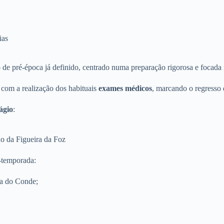
ias
e pré-época já definido, centrado numa preparação rigorosa e focada 
, com a realização dos habituais
exames médicos
, marcando o regresso d
ágio
:
ho da Figueira da Foz
-temporada:
la do Conde;