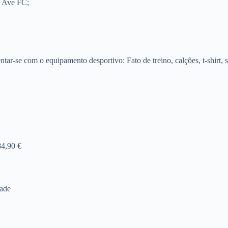
o Ave FC;
ar-se com o equipamento desportivo: Fato de treino, calções, t-shirt, sa
84,90 €
dade