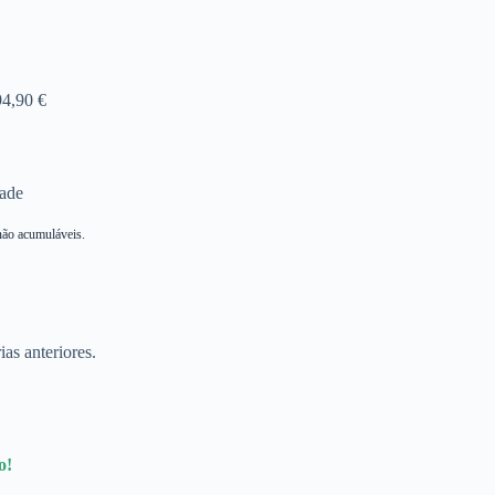
94,90 €
dade
não acumuláveis.
as anteriores.
o!