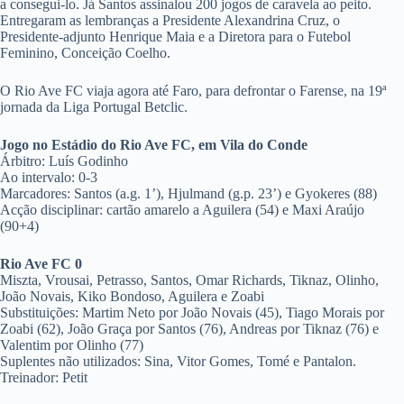
a consegui-lo. Já Santos assinalou 200 jogos de caravela ao peito.
Entregaram as lembranças a Presidente Alexandrina Cruz, o
Presidente-adjunto Henrique Maia e a Diretora para o Futebol
Feminino, Conceição Coelho.
O Rio Ave FC viaja agora até Faro, para defrontar o Farense, na 19ª
jornada da Liga Portugal Betclic.
Jogo no Estádio do Rio Ave FC, em Vila do Conde
Árbitro: Luís Godinho
Ao intervalo: 0-3
Marcadores: Santos (a.g. 1’), Hjulmand (g.p. 23’) e Gyokeres (88)
Acção disciplinar: cartão amarelo a Aguilera (54) e Maxi Araújo
(90+4)
Rio Ave FC 0
Miszta, Vrousai, Petrasso, Santos, Omar Richards, Tiknaz, Olinho,
João Novais, Kiko Bondoso, Aguilera e Zoabi
Substituições: Martim Neto por João Novais (45), Tiago Morais por
Zoabi (62), João Graça por Santos (76), Andreas por Tiknaz (76) e
Valentim por Olinho (77)
Suplentes não utilizados: Sina, Vitor Gomes, Tomé e Pantalon.
Treinador: Petit