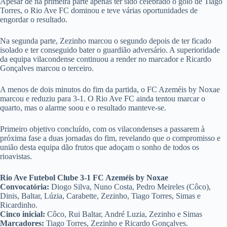
Apesar de na primeira parte apenas ter sido celebrado o golo de Tiago
Torres, o Rio Ave FC dominou e teve várias oportunidades de
engordar o resultado.
Na segunda parte, Zezinho marcou o segundo depois de ter ficado
isolado e ter conseguido bater o guardião adversário. A superioridade
da equipa vilacondense continuou a render no marcador e Ricardo
Gonçalves marcou o terceiro.
A menos de dois minutos do fim da partida, o FC Azeméis by Noxae
marcou e reduziu para 3-1. O Rio Ave FC ainda tentou marcar o
quarto, mas o alarme soou e o resultado manteve-se.
Primeiro objetivo concluído, com os vilacondenses a passarem à
próxima fase a duas jornadas do fim, revelando que o compromisso e
união desta equipa dão frutos que adoçam o sonho de todos os
rioavistas.
Rio Ave Futebol Clube 3-1 FC Azeméis
by Noxae
Convocatória:
Diogo Silva, Nuno Costa, Pedro Meireles (Côco),
Dinis, Baltar, Lúzia, Carabette, Zezinho, Tiago Torres, Simas e
Ricardinho.
Cinco inicial:
Côco, Rui Baltar, André Luzia, Zezinho e Simas
Marcadores:
Tiago Torres, Zezinho e Ricardo Gonçalves.