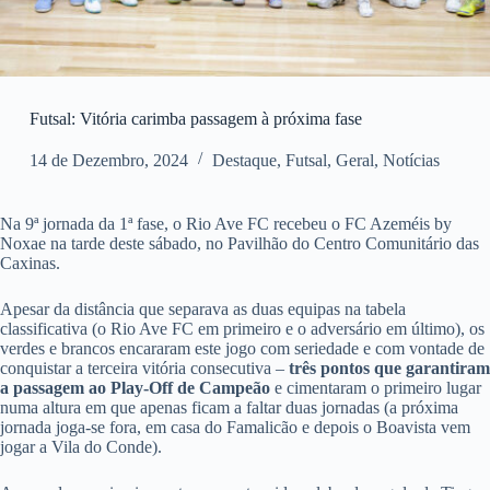
Futsal: Vitória carimba passagem à próxima fase
14 de Dezembro, 2024
Destaque
,
Futsal
,
Geral
,
Notícias
Na 9ª jornada da 1ª fase, o Rio Ave FC recebeu o FC Azeméis by
Noxae na tarde deste sábado, no Pavilhão do Centro Comunitário das
Caxinas.
Apesar da distância que separava as duas equipas na tabela
classificativa (o Rio Ave FC em primeiro e o adversário em último), os
verdes e brancos encararam este jogo com seriedade e com vontade de
conquistar a terceira vitória consecutiva –
três pontos que garantiram
a passagem ao Play-Off de Campeão
e cimentaram o primeiro lugar
numa altura em que apenas ficam a faltar duas jornadas (a próxima
jornada joga-se fora, em casa do Famalicão e depois o Boavista vem
jogar a Vila do Conde).