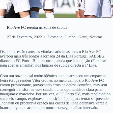
Rio Ave FC reentra na zona de subida
27 de Fevereiro, 2022
Destaque
,
Futebol
,
Geral
,
Notícias
Os pontos estão caros, as vitórias caríssimas, mas o Rio Ave FC
averbou mais três pontos à jornada 24 da Liga Portugal SABSEG,
diante do FC Porto ‘B’, e reentrou, ainda que à condição (Feirense
joga apenas amanhã), nos lugares de subida directa à 1ª Liga.
Com um onze inicial muito idêntico ao que arrancou um empate na
Feira (Guga rendeu Vítor Gomes no meio-campo), o Rio Ave FC
entrou pressionante, provocando erros na defesa contrária, mas sem
conseguir transformar esse caudal numa oportunidade clara para
inaugurar o marcador. Por sua vez, o FC Porto ‘B’, mais recolhido no
seu meio-campo, explorava a transição rápida para tentar surpreender
Jhonatan ou procurava espaço nas costas da linha defensiva verde e
branca, algo que acabou por nunca conseguir até ao intervalo.