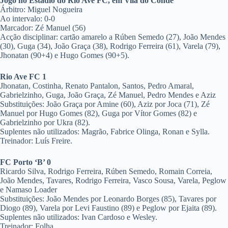
Jogo no Estádio do Rio Ave FC, em Vila do Conde
Árbitro: Miguel Nogueira
Ao intervalo: 0-0
Marcador: Zé Manuel (56)
Acção disciplinar: cartão amarelo a Rúben Semedo (27), João Mendes
(30), Guga (34), João Graça (38), Rodrigo Ferreira (61), Varela (79),
Jhonatan (90+4) e Hugo Gomes (90+5).
Rio Ave FC 1
Jhonatan, Costinha, Renato Pantalon, Santos, Pedro Amaral,
Gabrielzinho, Guga, João Graça, Zé Manuel, Pedro Mendes e Aziz
Substituições: João Graça por Amine (60), Aziz por Joca (71), Zé
Manuel por Hugo Gomes (82), Guga por Vítor Gomes (82) e
Gabrielzinho por Ukra (82).
Suplentes não utilizados: Magrão, Fabrice Olinga, Ronan e Sylla.
Treinador: Luís Freire.
FC Porto ‘B’ 0
Ricardo Silva, Rodrigo Ferreira, Rúben Semedo, Romain Correia,
João Mendes, Tavares, Rodrigo Ferreira, Vasco Sousa, Varela, Peglow
e Namaso Loader
Substituições: João Mendes por Leonardo Borges (85), Tavares por
Diogo (89), Varela por Levi Faustino (89) e Peglow por Ejaita (89).
Suplentes não utilizados: Ivan Cardoso e Wesley.
Treinador: Folha