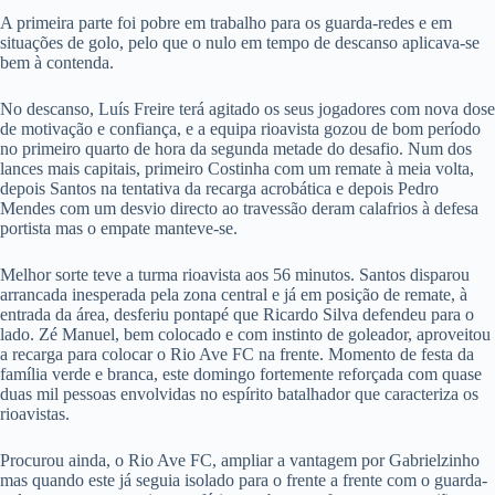
A primeira parte foi pobre em trabalho para os guarda-redes e em
situações de golo, pelo que o nulo em tempo de descanso aplicava-se
bem à contenda.
No descanso, Luís Freire terá agitado os seus jogadores com nova dose
de motivação e confiança, e a equipa rioavista gozou de bom período
no primeiro quarto de hora da segunda metade do desafio. Num dos
lances mais capitais, primeiro Costinha com um remate à meia volta,
depois Santos na tentativa da recarga acrobática e depois Pedro
Mendes com um desvio directo ao travessão deram calafrios à defesa
portista mas o empate manteve-se.
Melhor sorte teve a turma rioavista aos 56 minutos. Santos disparou
arrancada inesperada pela zona central e já em posição de remate, à
entrada da área, desferiu pontapé que Ricardo Silva defendeu para o
lado. Zé Manuel, bem colocado e com instinto de goleador, aproveitou
a recarga para colocar o Rio Ave FC na frente. Momento de festa da
família verde e branca, este domingo fortemente reforçada com quase
duas mil pessoas envolvidas no espírito batalhador que caracteriza os
rioavistas.
Procurou ainda, o Rio Ave FC, ampliar a vantagem por Gabrielzinho
mas quando este já seguia isolado para o frente a frente com o guarda-