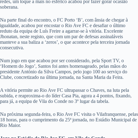
redes, um toque a mais no esférico acabou por fazer gorar ocasião
soberana.
Na parte final do encontro, o FC Porto ‘B’, com ânsia de chegar à
igualdade, acabou por encostar o Rio Ave FC e desafiar o último
reduto da equipa de Luís Freire a agarrar-se à vitória. Excelente
Jhonatan, neste registo, que com um par de defesas assinaláveis
manteve a sua baliza a ‘zeros’, o que acontece pela terceira jornada
consecutiva.
Num jogo em que acabou por ser considerado, pela Sport TV, o
‘Homem do Jogo’, Santos foi antes homenageado, pelas mãos do
presidente António da Silva Campos, pelo jogo 100 ao serviço do
Clube, concretizado na última jornada, na Santa Maria da Feira.
A vitória permite ao Rio Ave FC ultrapassar o Chaves, na luta pela
subida, e reaproxima-o do líder Casa Pia, agora a 4 pontos, fixando,
para já, a equipa de Vila do Conde no 3º lugar da tabela.
Na próxima segunda-feira, o Rio Ave FC visita o Vilafranquense, pelas
18 horas, para o cumprimento da 25ª jornada, no Estádio Municipal de
Rio Maior.